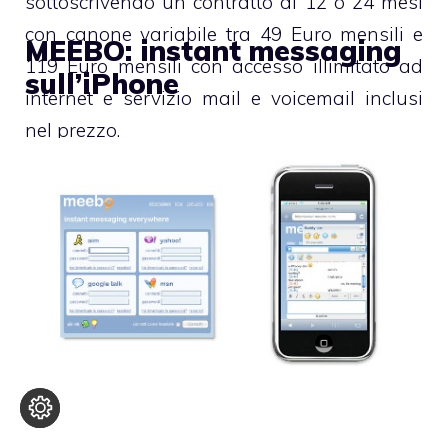
sottoscrivendo un
contratto
di 12 o 24 mesi
con canone variabile tra 49 Euro mensili e
MEEBO: instant messaging
119 Euro mensili con accesso illimitato ad
sull’iPhone
internet e servizio mail e voicemail inclusi
nel prezzo.