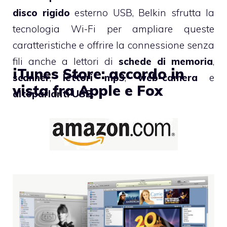
disco rigido
esterno USB, Belkin sfrutta la
tecnologia Wi-Fi per ampliare queste
caratteristiche e offrire la connessione senza
fili anche a lettori di
schede di memoria
,
iTunes Store: accordo in
scanner
,
lettori mp3
,
web-camera
e
vista fra Apple e Fox
altoparlanti USB
.