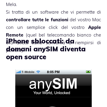
Mela.
Si tratta di un software che vi permette di
controllare tutte le funzioni
del vostro Mac
con un semplice click del vostro
Apple
Remote
(quel bel telecomando bianco che
iPhone sbloccati: da
ora avete sulla scrivania a riempirsi di
domani anySIM diventa
polvere).
open source