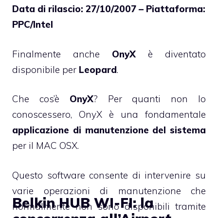
Data di rilascio: 27/10/2007 – Piattaforma:
PPC/Intel
Finalmente anche
OnyX
è diventato
disponibile per
Leopard
.
Che cos’è
OnyX
? Per quanti non lo
conoscessero, OnyX è una fondamentale
applicazione di manutenzione del sistema
per il MAC OSX.
Questo software consente di intervenire su
varie operazioni di manutenzione che
Belkin HUB WI-FI: la
normalmente non sono disponibili tramite