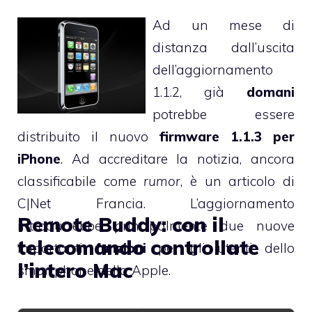
Ad un mese di
distanza dall’uscita
dell’aggiornamento
1.1.2, già
domani
potrebbe essere
distribuito il nuovo
firmware 1.1.3 per
iPhone
. Ad accreditare la notizia, ancora
classificabile come
rumor
, è
un articolo
di
C|Net Francia. L’aggiornamento
Remote Buddy: con il
introdurrebbe principalmente due nuove
telecomando controllate
importanti
funzioni
per gli utenti dello
l’intero Mac
smartphone della Apple.