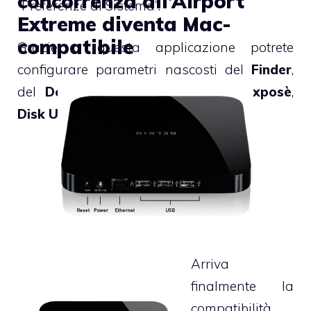
concorrenza all’Airport
“Preferenze di Sistema”.
Extreme diventa Mac-
compatibile
Grazie a questa applicazione potrete
configurare parametri nascosti del
Finder
,
del
Dock
, di
Safari
,
Dashboard
,
Exposè
,
Disk Utility
e di tanti altri applicativi.
Arriva
finalmente la
compatibilità