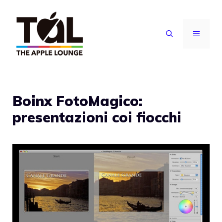
Vai
al
MENU
contenuto
Boinx FotoMagico:
presentazioni coi fiocchi