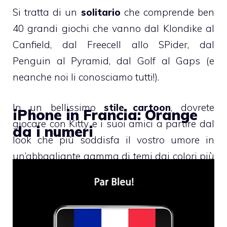
Si tratta di un
solitario
che comprende ben
40 grandi giochi che vanno dal Klondike al
Canfield, dal Freecell allo SPider, dal
Penguin al Pyramid, dal Golf al Gaps (e
neanche noi li conosciamo tutti!).
In un bellissimo
stile cartoon
, dovrete
iPhone in Francia: Orange
giocare con Kitty e i suoi amici a partire dal
da i numeri
look che più soddisfa il vostro umore in
un’abbagliante gamma di temi dai colori più
affascinanti, magnificamente progettati per
farsi amare a prima vista.