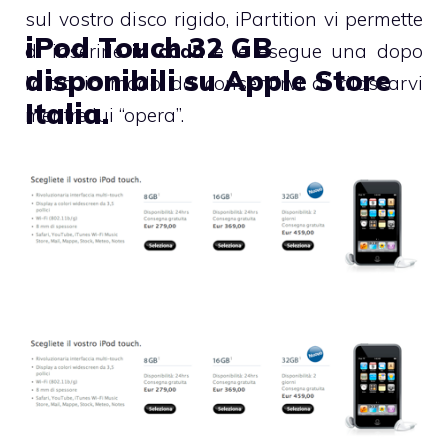
sul vostro disco rigido, iPartition vi permette
iPod Touch 32 GB
di inserirle
in coda
e le esegue una dopo
disponibili su Apple Store
l’altra in modo da consentirvi di rilassarvi
Italia.
mentre lui “opera”.