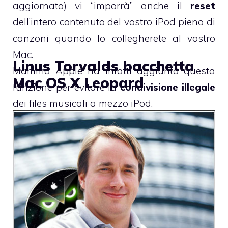
aggiornato) vi “imporrà” anche il
reset
dell’intero contenuto del vostro iPod pieno di
canzoni quando lo collegherete al vostro
Mac.
Linus Torvalds bacchetta
Mamma Apple ha infatti aggiunto questa
Mac OS X Leopard
funzione per evitare la
condivisione illegale
dei files musicali a mezzo iPod.
A risolvere questo “piccolo-grande”
inconveniente ci pensa
Senuti
, uno dei
software più apprezzati dai Mac-users.