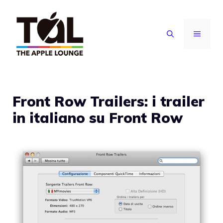
Vai
al
MENU
contenuto
Front Row Trailers: i trailer
in italiano su Front Row