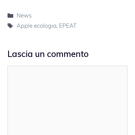
Categorie
News
Tag
Apple ecologia
,
EPEAT
Lascia un commento
Commento